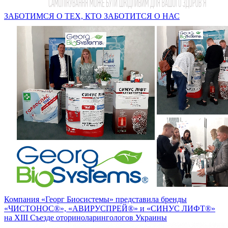
ЗАБОТИМСЯ О ТЕХ, КТО ЗАБОТИТСЯ О НАС
Компания «Георг Биосистемы» представила бренды
«ЧИСТОНОС®», «АВИРУСПРЕЙ®» и «СИНУС ЛИФТ®»
на XIII Съезде оториноларингологов Украины