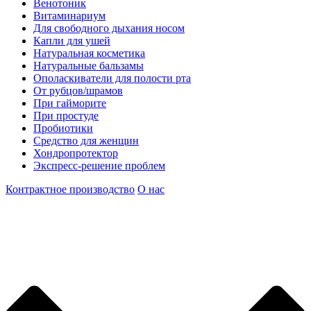
Венотоник
Витаминариум
Для свободного дыхания носом
Капли для ушей
Натуральная косметика
Натуральные бальзамы
Ополаскиватели для полости рта
От рубцов/шрамов
При гайморите
При простуде
Пробиотики
Средство для женщин
Хондропротектор
Экспресс-решение проблем
Контрактное производство
О нас