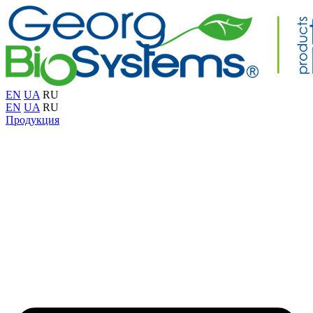
EN
UA
RU
EN
UA
RU
Продукция