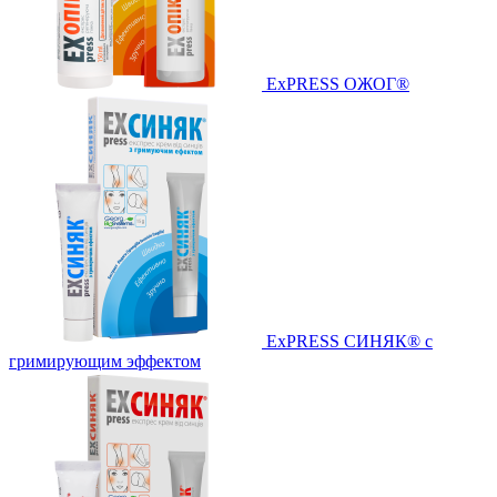
ExPRESS ОЖОГ®
ExPRESS СИНЯК® с
гримирующим эффектом