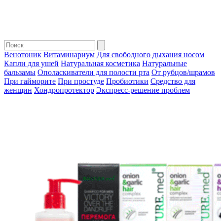
Венотоник
Витаминариум
Для свободного дыхания носом
Капли для ушей
Натуральная косметика
Натуральные
бальзамы
Ополаскиватели для полости рта
От рубцов/шрамов
При гайморите
При простуде
Пробиотики
Средство для
женщин
Хондропротектор
Экспресс-решение проблем