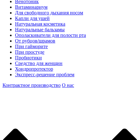
Венотоник
Витаминариум
Для свободного дыхания носом
Капли для ушей
Натуральная косметика
Натуральные бальзамы
Ополаскиватели для полости рта
От рубцов/шрамов
При гайморите
При простуде
Пробиотики
Средство для женщин
Хондропротектор
Экспресс-решение проблем
Контрактное производство
О нас