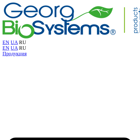
EN
UA
RU
EN
UA
RU
Продукция