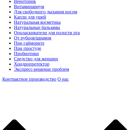
Венотоник
Витаминариум
Для свободного дыхания носом
Капли для ушей
Натуральная косметика
Натуральные бальзамы
Ополаскиватели для полости рта
От рубцов/шрамов
При гайморите
При простуде
Пробиотики
Средство для женщин
Хондропротектор
Экспресс-решение проблем
Контрактное производство
О нас