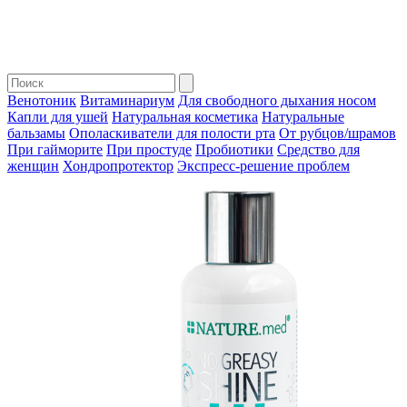
Венотоник
Витаминариум
Для свободного дыхания носом
Капли для ушей
Натуральная косметика
Натуральные
бальзамы
Ополаскиватели для полости рта
От рубцов/шрамов
При гайморите
При простуде
Пробиотики
Средство для
женщин
Хондропротектор
Экспресс-решение проблем