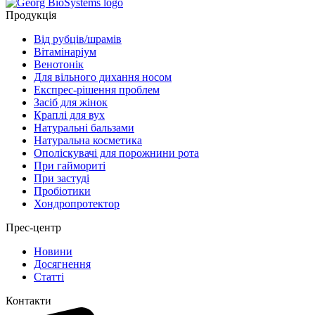
Продукція
Від рубців/шрамів
Вітамінаріум
Венотонік
Для вільного дихання носом
Експрес-рішення проблем
Засіб для жінок
Краплі для вух
Натуральні бальзами
Натуральна косметика
Ополіскувачі для порожнини рота
При гаймориті
При застуді
Пробіотики
Хондропротектор
Прес-центр
Новини
Досягнення
Статті
Контакти