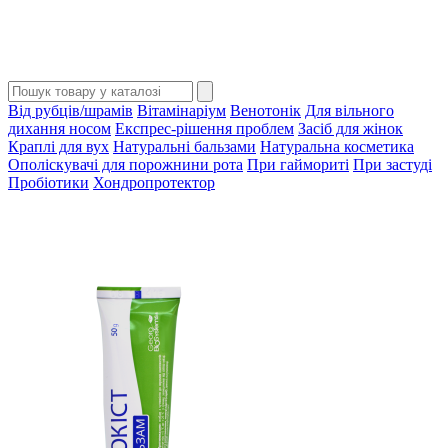
Від рубців/шрамів
Вітамінаріум
Венотонік
Для вільного
дихання носом
Експрес-рішення проблем
Засіб для жінок
Краплі для вух
Натуральні бальзами
Натуральна косметика
Ополіскувачі для порожнини рота
При гаймориті
При застуді
Пробіотики
Хондропротектор