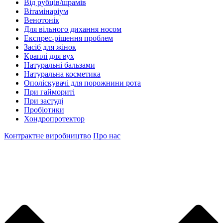
Від рубців/шрамів
Вітамінаріум
Венотонік
Для вільного дихання носом
Експрес-рішення проблем
Засіб для жінок
Краплі для вух
Натуральні бальзами
Натуральна косметика
Ополіскувачі для порожнини рота
При гаймориті
При застуді
Пробіотики
Хондропротектор
Контрактне виробництво
Про нас