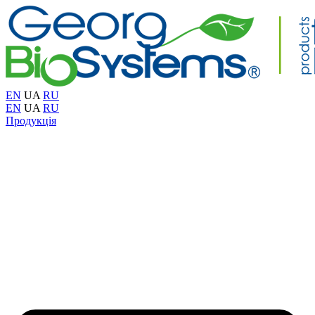
EN
UA
RU
EN
UA
RU
Продукція