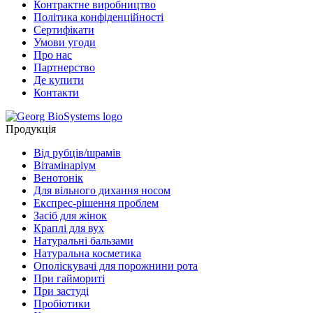
Контрактне виробництво
Політика конфіденційності
Сертифiкати
Умови угоди
Про нас
Партнерство
Де купити
Контакти
Продукція
Від рубців/шрамів
Вітамінаріум
Венотонік
Для вільного дихання носом
Експрес-рішення проблем
Засіб для жінок
Краплі для вух
Натуральні бальзами
Натуральна косметика
Ополіскувачі для порожнини рота
При гаймориті
При застуді
Пробіотики