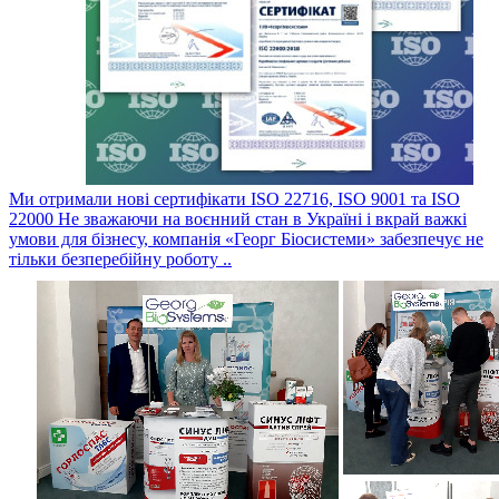
Ми отримали нові сертифікати ISO 22716, ISO 9001 та ISO
22000
Не зважаючи на воєнний стан в Україні і вкрай важкі
умови для бізнесу, компанія «Георг Біосистеми» забезпечує не
тільки безперебійну роботу ..