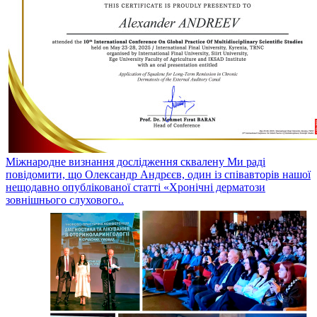
Міжнародне визнання дослідження сквалену
Ми раді
повідомити, що Олександр Андрєєв, один із співавторів нашої
нещодавно опублікованої статті «Хронічні дерматози
зовнішнього слухового..