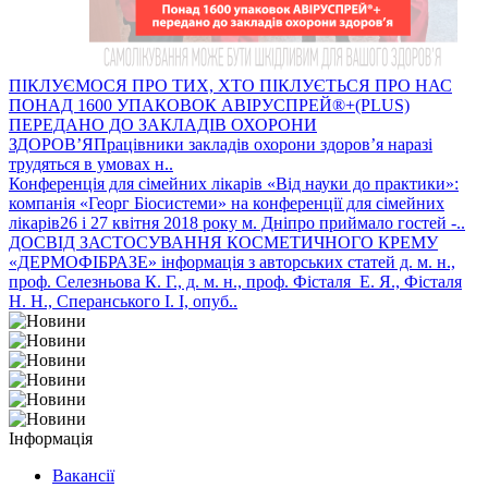
ПІКЛУЄМОСЯ ПРО ТИХ, ХТО ПІКЛУЄТЬСЯ ПРО НАС
ПОНАД 1600 УПАКОВОК АВІРУСПРЕЙ®+(PLUS)
ПЕРЕДАНО ДО ЗАКЛАДІВ ОХОРОНИ
ЗДОРОВ’ЯПрацівники закладів охорони здоров’я наразі
трудяться в умовах н..
Конференція для сімейних лікарів
«Від науки до практики»:
компанія «Георг Біосистеми» на конференції для сімейних
лікарів26 і 27 квітня 2018 року м. Дніпро приймало гостей -..
ДОСВІД ЗАСТОСУВАННЯ КОСМЕТИЧНОГО КРЕМУ
«ДЕРМОФІБРАЗЕ»
інформація з авторських статей д. м. н.,
проф. Селезньова К. Г., д. м. н., проф. Фісталя Е. Я., Фісталя
Н. Н., Сперанського І. І, опуб..
Інформація
Вакансії