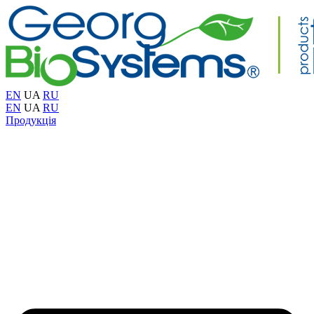
EN
UA
RU
EN
UA
RU
Продукція