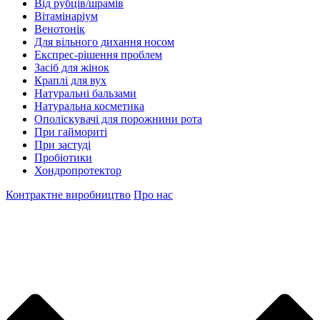
Від рубців/шрамів
Вітамінаріум
Венотонік
Для вільного дихання носом
Експрес-рішення проблем
Засіб для жінок
Краплі для вух
Натуральні бальзами
Натуральна косметика
Ополіскувачі для порожнини рота
При гаймориті
При застуді
Пробіотики
Хондропротектор
Контрактне виробництво
Про нас