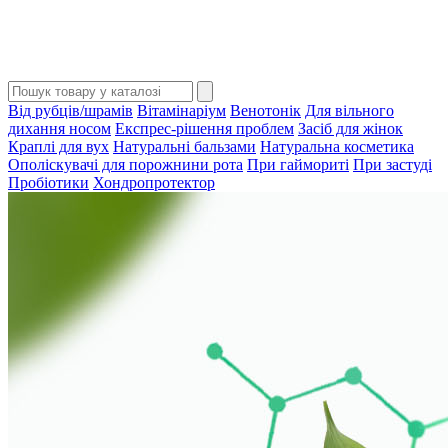
Від рубців/шрамів
Вітамінаріум
Венотонік
Для вільного
дихання носом
Експрес-рішення проблем
Засіб для жінок
Краплі для вух
Натуральні бальзами
Натуральна косметика
Ополіскувачі для порожнини рота
При гаймориті
При застуді
Пробіотики
Хондропротектор