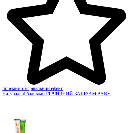
приємний зігрівальний ефект
Натуральні бальзами
ГІРЧИЧНИЙ БАЛЬЗАМ ВАВY