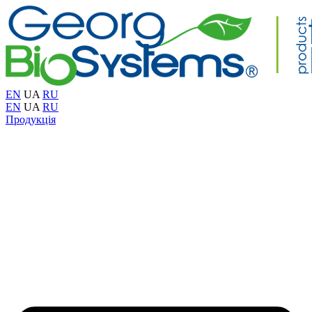
EN
UA
RU
EN
UA
RU
Продукція