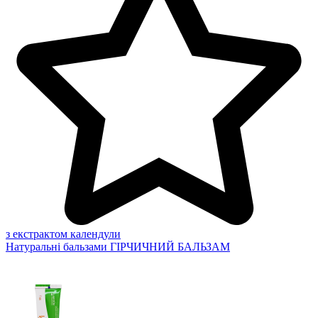
з екстрактом календули
Натуральні бальзами
ГІРЧИЧНИЙ БАЛЬЗАМ