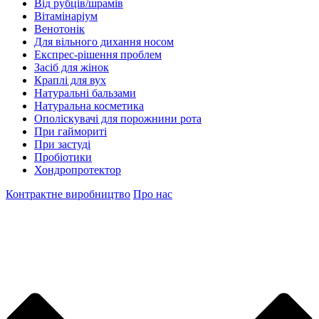
Від рубців/шрамів
Вітамінаріум
Венотонік
Для вільного дихання носом
Експрес-рішення проблем
Засіб для жінок
Краплі для вух
Натуральні бальзами
Натуральна косметика
Ополіскувачі для порожнини рота
При гаймориті
При застуді
Пробіотики
Хондропротектор
Контрактне виробництво
Про нас