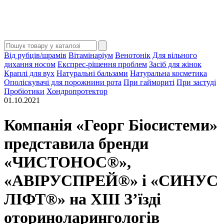
Від рубців/шрамів
Вітамінаріум
Венотонік
Для вільного
дихання носом
Експрес-рішення проблем
Засіб для жінок
Краплі для вух
Натуральні бальзами
Натуральна косметика
Ополіскувачі для порожнини рота
При гаймориті
При застуді
Пробіотики
Хондропротектор
01.10.2021
Компанія «Георг Біосистеми»
представила бренди
«ЧИСТОНОС®»,
«АВІРУСПРЕЙ®» і «СИНУС
ЛІФТ®» на ХІІІ З’їзді
оториноларингологів