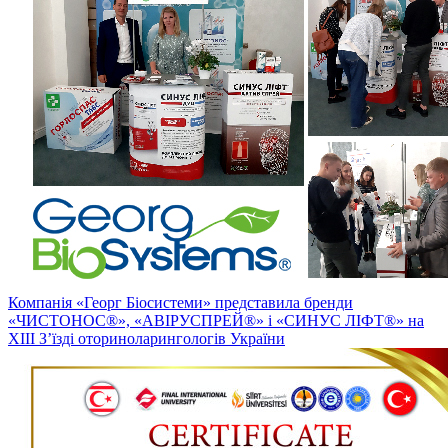
Компанія «Георг Біосистеми» представила бренди
«ЧИСТОНОС®», «АВІРУСПРЕЙ®» і «СИНУС ЛІФТ®» на
ХІІІ З’їзді оториноларингологів України