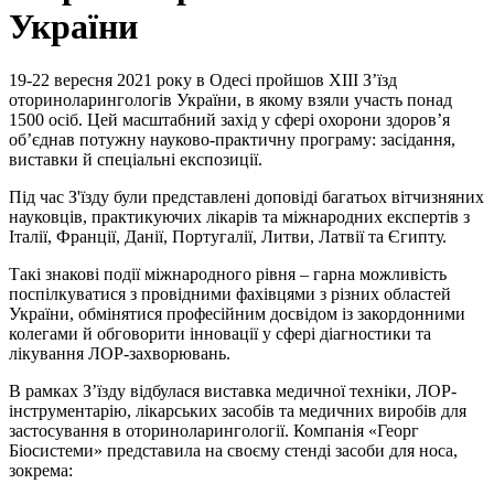
України
19-22 вересня 2021 року в Одесі пройшов ХІІІ З’їзд
оториноларингологів України, в якому взяли участь понад
1500 осіб. Цей масштабний захід у сфері охорони здоров’я
об’єднав потужну науково-практичну програму: засідання,
виставки й спеціальні експозиції.
Під час З'їзду були представлені доповіді багатьох вітчизняних
науковців, практикуючих лікарів та міжнародних експертів з
Італії, Франції, Данії, Португалії, Литви, Латвії та Єгипту.
Такі знакові події міжнародного рівня – гарна можливість
поспілкуватися з провідними фахівцями з різних областей
України, обмінятися професійним досвідом із закордонними
колегами й обговорити інновації у сфері діагностики та
лікування ЛОР-захворювань.
В рамках З’їзду відбулася виставка медичної техніки, ЛОР-
інструментарію, лікарських засобів та медичних виробів для
застосування в оториноларингології. Компанія «Георг
Біосистеми» представила на своєму стенді засоби для носа,
зокрема: