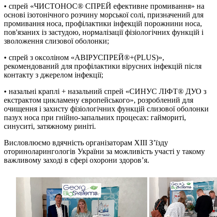
•
спрей «ЧИСТОНОС® СПРЕЙ ефективне промивання» на
основі ізотонічного розчину морської солі, призначений для
промивання носа, профілактики інфекцій порожнини носа,
пов'язаних із застудою, нормалізації фізіологічних функцій і
зволоження слизової оболонки;
•
спрей з оксоліном «АВІРУСПРЕЙ®+(PLUS)»,
рекомендований для профілактики вірусних інфекцій після
контакту з джерелом інфекції;
•
назальні краплі + назальний спрей «СИНУС ЛІФТ® ДУО з
екстрактом цикламену європейського», розроблений для
очищення і захисту фізіологічних функцій слизової оболонки
пазух носа при гнійно-запальних процесах: гаймориті,
синуситі, затяжному риніті.
Висловлюємо вдячність організаторам ХІІІ З’їзду
оториноларингологів України за можливість участі у такому
важливому заході в сфері охорони здоров’я.