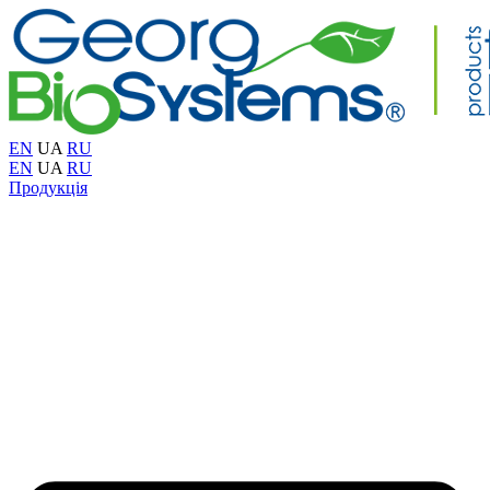
EN
UA
RU
EN
UA
RU
Продукція