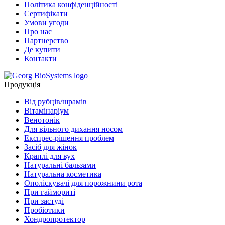
Політика конфіденційності
Сертифiкати
Умови угоди
Про нас
Партнерство
Де купити
Контакти
Продукція
Від рубців/шрамів
Вітамінаріум
Венотонік
Для вільного дихання носом
Експрес-рішення проблем
Засіб для жінок
Краплі для вух
Натуральні бальзами
Натуральна косметика
Ополіскувачі для порожнини рота
При гаймориті
При застуді
Пробіотики
Хондропротектор