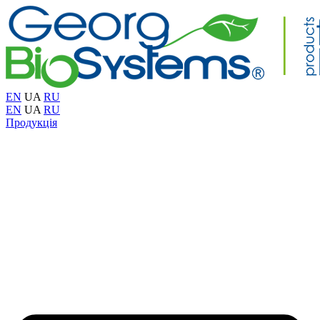
EN
UA
RU
EN
UA
RU
Продукція