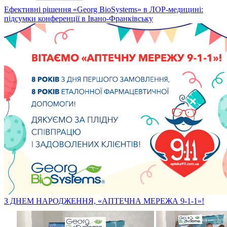
Ефективні рішення «Georg BioSystems» в ЛОР-медицині:
підсумки конференції в Івано-Франківську
З ДНЕМ НАРОДЖЕННЯ, «АПТЕЧНА МЕРЕЖА 9-1-1»!