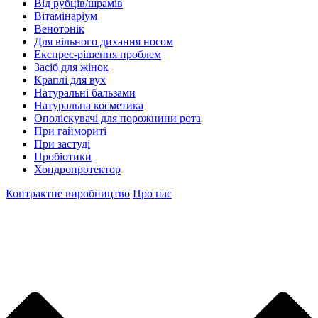
Від рубців/шрамів
Вітамінаріум
Венотонік
Для вільного дихання носом
Експрес-рішення проблем
Засіб для жінок
Краплі для вух
Натуральні бальзами
Натуральна косметика
Ополіскувачі для порожнини рота
При гаймориті
При застуді
Пробіотики
Хондропротектор
Контрактне виробництво
Про нас