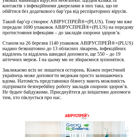
умовах найвищої вірусної небезпеки. Щодня кількість
контактів з інфекційними джерелами в них така, що не
обійтися без додаткового бар’єра від респіраторних вірусів.
Такий бар’єр створює АВІРУСПРЕЙ®+(PLUS). Тому ми вже
передали 1690 упаковок АВІРУСПРЕЙ®+(PLUS) на передову
протистояння інфекціям – до закладів охорони здоров’я.
Станом на 26 березня 1140 упаковок АВІРУСПРЕЙ®+(PLUS)
надано безкоштовно до 13 обласних лікарень, інфекційних
відділень та відділень швидкої допомоги, ще 550 – до 19
аптечних мереж. І на цьому ми не збираємося зупинятися.
Закликаємо всіх не лишатися осторонь. Кожен пересічний
українець може допомогти медикам просто залишаючись
вдома. Натомість представники бізнесу мають можливість
підтримати безперебійну роботу закладів охорони здоров’я.
Не будьте байдужими. Приєднуйтеся до ініціативи допомоги
тим, хто піклується про нас.