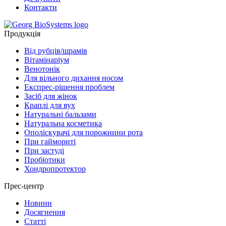
Контакти
Продукція
Від рубців/шрамів
Вітамінаріум
Венотонік
Для вільного дихання носом
Експрес-рішення проблем
Засіб для жінок
Краплі для вух
Натуральні бальзами
Натуральна косметика
Ополіскувачі для порожнини рота
При гаймориті
При застуді
Пробіотики
Хондропротектор
Прес-центр
Новини
Досягнення
Статті