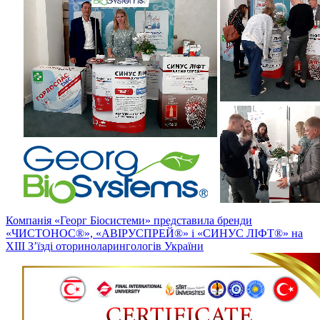
Компанія «Георг Біосистеми» представила бренди
«ЧИСТОНОС®», «АВІРУСПРЕЙ®» і «СИНУС ЛІФТ®» на
ХІІІ З’їзді оториноларингологів України