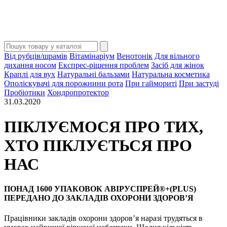
Від рубців/шрамів
Вітамінаріум
Венотонік
Для вільного
дихання носом
Експрес-рішення проблем
Засіб для жінок
Краплі для вух
Натуральні бальзами
Натуральна косметика
Ополіскувачі для порожнини рота
При гаймориті
При застуді
Пробіотики
Хондропротектор
31.03.2020
ПІКЛУЄМОСЯ ПРО ТИХ,
ХТО ПІКЛУЄТЬСЯ ПРО
НАС
ПОНАД 1600 УПАКОВОК АВІРУСПРЕЙ®+(PLUS)
ПЕРЕДАНО ДО ЗАКЛАДІВ ОХОРОНИ ЗДОРОВ’Я
Працівники закладів охорони здоров’я наразі трудяться в